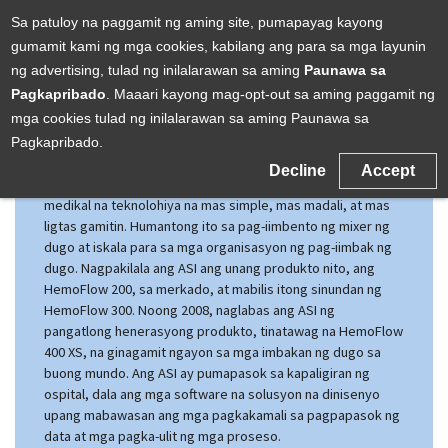
Skip
Sa patuloy na paggamit ng aming site, pumapayag kayong
TAGALOG
gumamit kami ng mga cookies, kabilang ang para sa mga layunin
to
ng advertising, tulad ng inilalarawan sa aming
Paunawa sa
main
Pagkapribado
. Maaari kayong mag-opt-out sa aming paggamit ng
content
Tungkol sa Kompanya
mga cookies tulad ng inilalarawan sa aming Paunawa sa
Pagkapribado.
Ang Applied Science, Inc. (ASI) ay itinatag noong 1991 sa
Decline
Accept
Grass Valley California, upang magbuo ng mga bagong
medikal na teknolohiya na mas simple, mas madali, at mas
ligtas gamitin. Humantong ito sa pag-iimbento ng mixer ng
dugo at iskala para sa mga organisasyon ng pag-iimbak ng
dugo. Nagpakilala ang ASI ang unang produkto nito, ang
HemoFlow 200, sa merkado, at mabilis itong sinundan ng
HemoFlow 300. Noong 2008, naglabas ang ASI ng
pangatlong henerasyong produkto, tinatawag na HemoFlow
400 XS, na ginagamit ngayon sa mga imbakan ng dugo sa
buong mundo. Ang ASI ay pumapasok sa kapaligiran ng
ospital, dala ang mga software na solusyon na dinisenyo
upang mabawasan ang mga pagkakamali sa pagpapasok ng
data at mga pagka-ulit ng mga proseso.