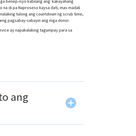
mga benep-isyo kabilang ang: kakayahang
 na di pa Naproseso kaysa dati, mas madali
alaking tulong ang countdown ng scrub time,
bleng pagsabay-sabayin ang mga donor.
vice ay napakalaking tagumpay para sa
to ang
Naging madali ang implementasyon sa
akadaling gamitin at higit sa lahat ay,