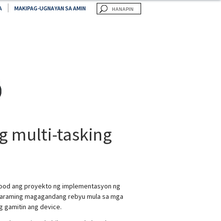
S
H
A
MAKIPAG-UGNAYAN SA AMIN
e
a
a
n
r
a
c
p
i
h
n
f
o
r
m
g multi-tasking
ood ang proyekto ng implementasyon ng
araming magagandang rebyu mula sa mga
g gamitin ang device.