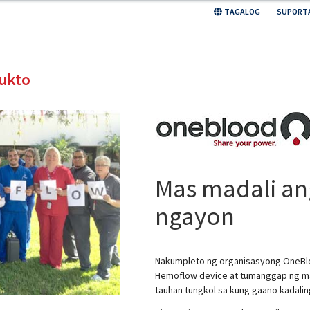
Skip
TAGALOG
SUPORT
to
main
content
dukto
Mas madali an
ngayon
Nakumpleto ng organisasyong OneBl
Hemoflow device at tumanggap ng m
tauhan tungkol sa kung gaano kadalin