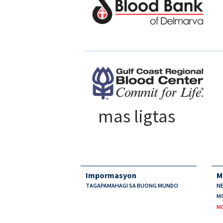
mas ligtas
Impormasyon
M
TAGAPAMAHAGI SA BUONG MUNDO
NE
MG
M