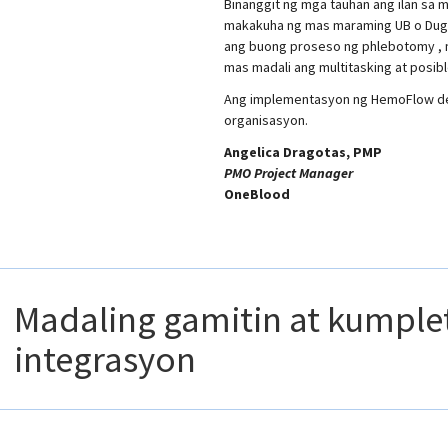
Binanggit ng mga tauhan ang ilan sa 
makakuha ng mas maraming UB o Dugo
ang buong proseso ng phlebotomy , m
mas madali ang multitasking at posi
Ang implementasyon ng HemoFlow de
organisasyon.
Angelica Dragotas, PMP
PMO Project Manager
OneBlood
Madaling gamitin at kumple
integrasyon
"Isinakatuparan namin ang HemoFlow 400 XS na mga mixer noong 2015. 
tulong ng mga suportang tauhan sa Applied Science. Ang mga mixer ay nap