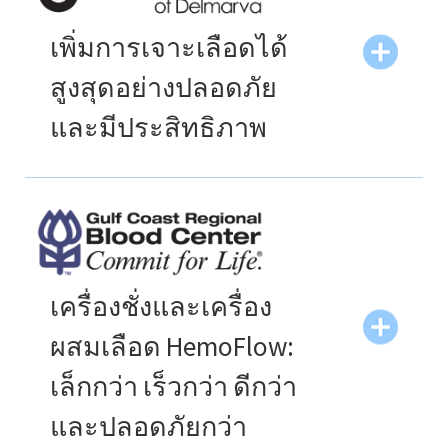
คือมันสามารถทำงานร่วมกับระบบคอมพิวเตอร์ของ
เราได้อย่างสมบูรณ์แบบ การประสานงานของระบบ
เพิ่มการเจาะเลือดได้
ทำให้เราสามารถรับบริจาคเลือดได้โดยไม่ต้องใช้
สูงสุดอย่างปลอดภัย
กระดาษเลย คุณสมบัติปริมาณเลือดแบบปรับได้ช่วย
เพิ่มปริมาณน้ำเลือดจากหน่วยเลือดทั้งหมดของเรา
และมีประสิทธิภาพ
ดังนั้นจึงทำให้รายได้เพิ่มขึ้น นอกจากตัวปิดเลือดของ
เครื่องผสมจะตั้งปริมาณเป้าหมายได้ล่วงหน้าแล้ว ยัง
ตั้งตัวปิดตามเวลาที่กำหนดได้ด้วยเพื่อป้องกันไม่ให้
ธนาคารเลือด Delmarva (BBD) ติดตั้งระบบ
เกินเวลาเจาะเลือดสูงสุด พวกเราชอบอุปกรณ์ชิ้นนี้
HemoFlow 400XS ในเดือนมีนาคม 2014 แทนเครื่องรุ่น
มาก!”
HemoFlow 300 ที่ใช้งานทั้งแบบคงที่และแบบเคลื่อนที่
ดีไซน์ใหม่ที่ดูคุ้นเคยได้รับการตอบรับที่ดีจากพนักงาน
Kay Loftis, RN
และเป็นการเปลี่ยนผ่านที่ง่ายดาย
ผู้จัดการฝ่ายบริการผู้บริจาคเลือด
เครื่องชั่งและเครื่อง
The Blood Connection
เครื่อง HemoFlow 400XS เมื่อใช้งานร่วมกับตัวเลือก
ผสมเลือด HemoFlow:
ซอฟแวร์ปริมาณเลือดแปรผัน (VBV) ช่วยเพิ่มปริมาณ
เลือดที่ได้รับจากแต่ละคนให้สูงสุดได้อย่างปลอดภัย
เล็กกว่า เร็วกว่า ดีกว่า
อย่างสอดคล้องกับข้อมูลเพศ ส่วนสูง และน้ำหนักของ
และปลอดภัยกว่า
ผู้บริจาคเลือด ซอฟแวร์ระบบรายงานการจัดการการ