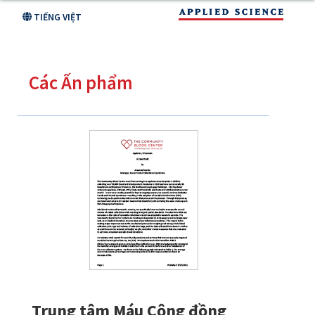
Skip
TIẾNG VIỆT
to
main
Các Ấn phẩm
content
Trung tâm Máu Cộng đồng