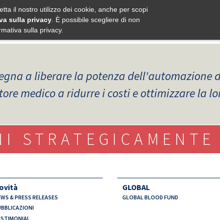
Skip
ITALIA
etta il nostro utilizzo dei cookie, anche per scopi
va sulla privacy
. È possibile scegliere di non
to
rmativa sulla privacy.
main
content
egna a liberare la potenza dell'automazione de
ttore medico a ridurre i costi e ottimizzare la l
NI STRATEGICAMENTE 
ovità
GLOBAL
WS & PRESS RELEASES
GLOBAL BLOOD FUND
BBLICAZIONI
STIMONIAL